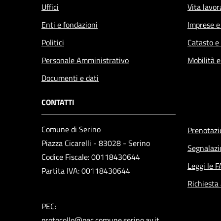
Uffici
Vita lavor
Enti e fondazioni
Imprese 
Politici
Catasto e
Personale Amministrativo
Mobilità e
Documenti e dati
CONTATTI
Comune di Serino
Prenotaz
Piazza Cicarelli - 83028 - Serino
Segnalazi
Codice Fiscale: 00118430644
Leggi le 
Partita IVA: 00118430644
Richiesta
PEC:
protocollo@pec.comune.serino.av.it