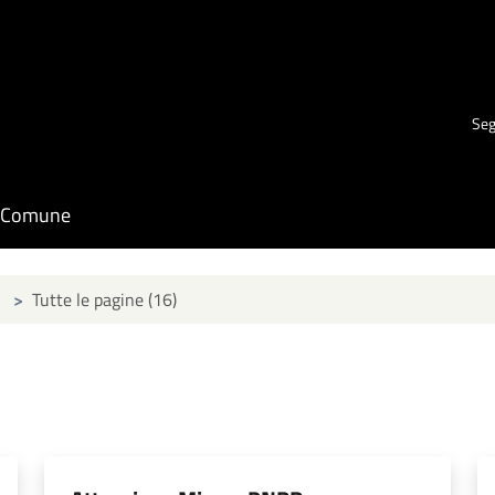
Seg
il Comune
>
Tutte le pagine (16)